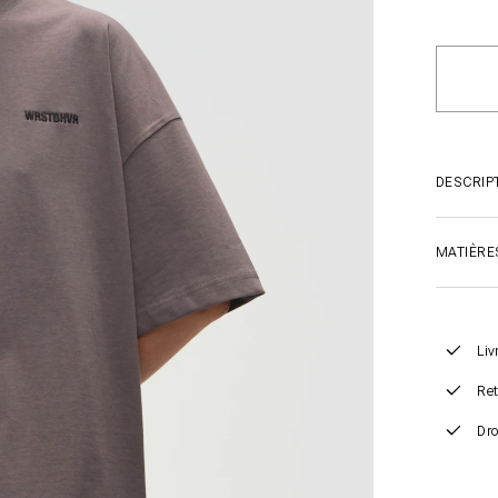
DESCRIP
MATIÈRE
Liv
Ret
Dro