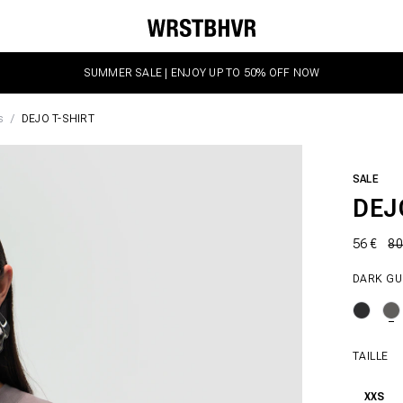
SUMMER SALE | ENJOY UP TO 50% OFF NOW
s
DEJO T-SHIRT
SALE
DEJ
56 €
80
DARK GU
TAILLE
XXS