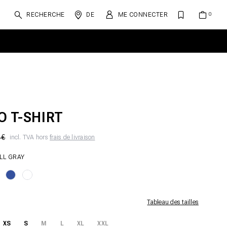
RECHERCHE
DE
ME CONNECTER
O T-SHIRT
 €
incl. TVA hors
frais de livraison
LL GRAY
Tableau des tailles
XS
S
M
L
XL
XXL