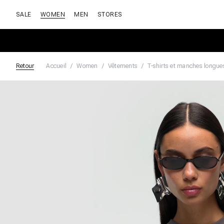
SALE
WOMEN
MEN
STORES
Retour
Accueil
Women
Vêtements
T-shirts et manches longue