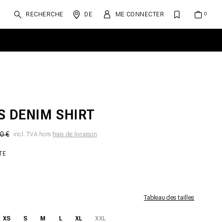
RECHERCHE
DE
ME CONNECTER
S DENIM SHIRT
0 €
incl. TVA hors
frais de livraison
TE
Tableau des tailles
XS
S
M
L
XL
XXL