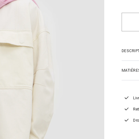
DESCRIP
MATIÈRE
Liv
Ret
Dro