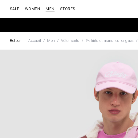
SALE
WOMEN
MEN
STORES
Retour
Accueil
Men
Vêtements
T-shirts et manches longues