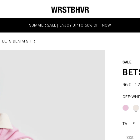
SUMMER SALE | ENJOY UP TO 50% OFF NOW
BETS DENIM SHIRT
SALE
BET
96 €
12
OFF-WHI
TAILLE
XXS