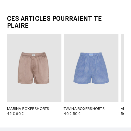
CES ARTICLES POURRAIENT TE
PLAIRE
MARINA BOXERSHORTS
TAVINA BOXERSHORTS
AMBE
42 €
60 €
40 €
50 €
56 €