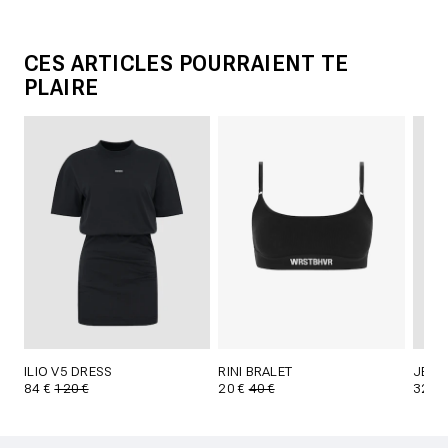
CES ARTICLES POURRAIENT TE
PLAIRE
ILIO V5 DRESS
RINI BRALET
JETT
84 €
120 €
20 €
40 €
32 €