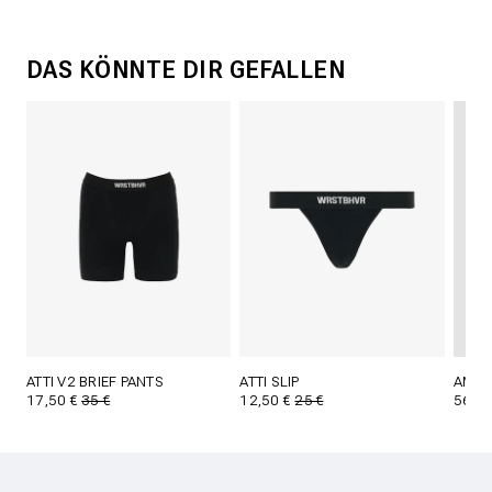
DAS KÖNNTE DIR GEFALLEN
ATTI V2 BRIEF PANTS
ATTI SLIP
AMBE
17,50 €
35 €
12,50 €
25 €
56 €