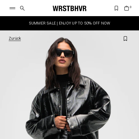
SUMMER SALE | ENJOY UP TO 50% OFF NOW
Zurück