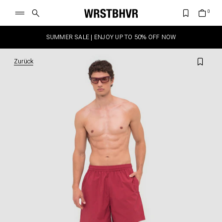
SUMMER SALE | ENJOY UP TO 50% OFF NOW
Zurück