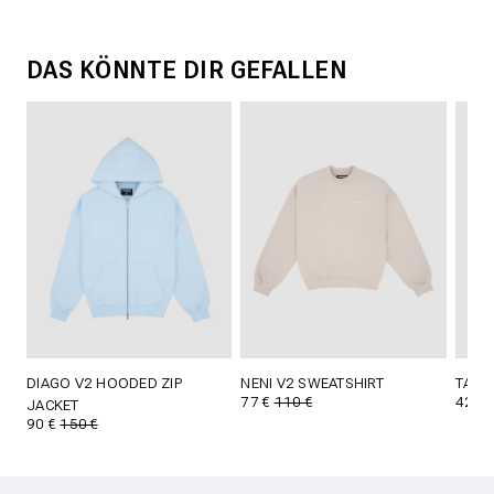
DAS KÖNNTE DIR GEFALLEN
DIAGO V2 HOODED ZIP
NENI V2 SWEATSHIRT
TAVI
77 €
110 €
42 €
JACKET
90 €
150 €