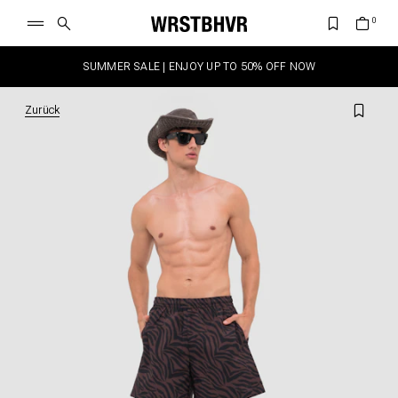
SUMMER SALE | ENJOY UP TO 50% OFF NOW
Zurück