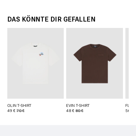
DAS KÖNNTE DIR GEFALLEN
OLIN T-SHIRT
EVIN T-SHIRT
FLYNN
49 €
70 €
48 €
80 €
56 €