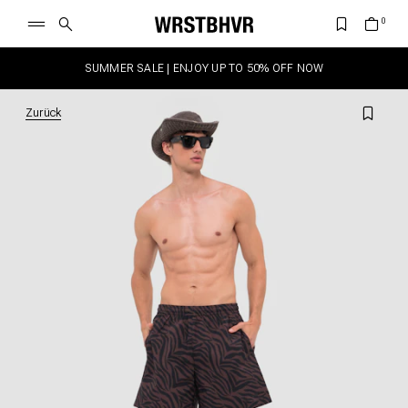
SUMMER SALE | ENJOY UP TO 50% OFF NOW
Zurück