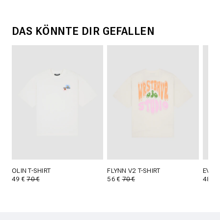
DAS KÖNNTE DIR GEFALLEN
OLIN T-SHIRT
FLYNN V2 T-SHIRT
EVIN 
49 €
70 €
56 €
70 €
48 €