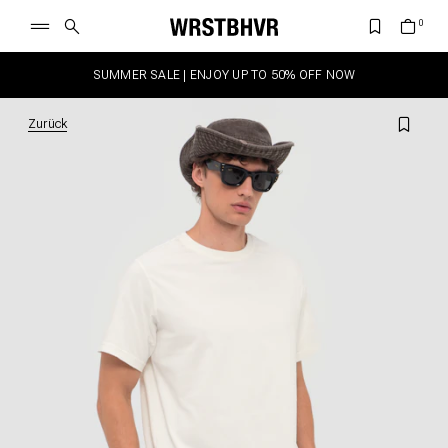
SUMMER SALE | ENJOY UP TO 50% OFF NOW
Zurück