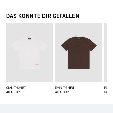
DAS KÖNNTE DIR GEFALLEN
CIAN T-SHIRT
EVIN T-SHIRT
FLYNN
48 €
80 €
48 €
80 €
56 €