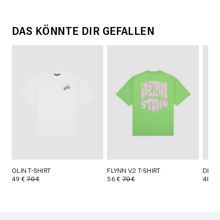
DAS KÖNNTE DIR GEFALLEN
OLIN T-SHIRT
FLYNN V2 T-SHIRT
DEJO 
49 €
70 €
56 €
70 €
48 €