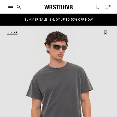
SUMMER SALE | ENJOY UP TO 50% OFF NOW
Zurück