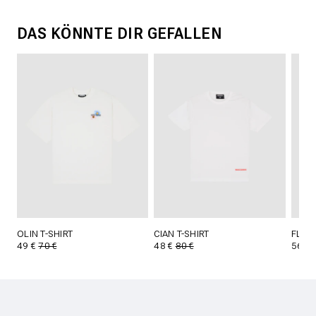
DAS KÖNNTE DIR GEFALLEN
OLIN T-SHIRT
CIAN T-SHIRT
FLYNN
49 €
70 €
48 €
80 €
56 €