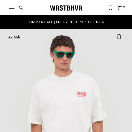
SUMMER SALE | ENJOY UP TO 50% OFF NOW
Zurück