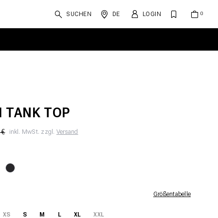
SUCHEN
DE
LOGIN
 TANK TOP
 €
inkl. MwSt. zzgl.
Versand
Größentabelle
XS
S
M
L
XL
XXL