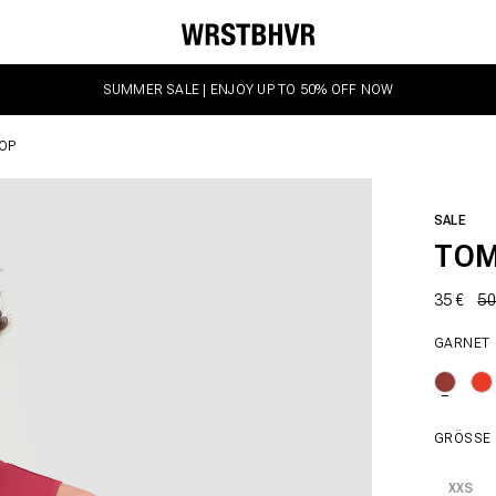
SUMMER SALE | ENJOY UP TO 50% OFF NOW
OP
SALE
TOM
35 €
50
GARNET
GRÖSSE
XXS