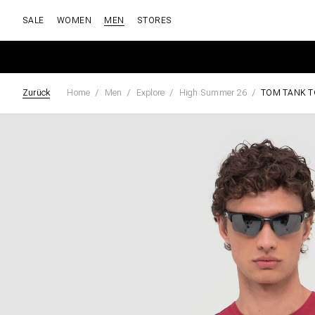
SALE
WOMEN
MEN
STORES
Zurück
Home
Men
Explore
High Summer 26
TOM TANK T