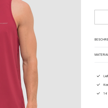
BESCHR
MATERIA
Lie
Kos
14 