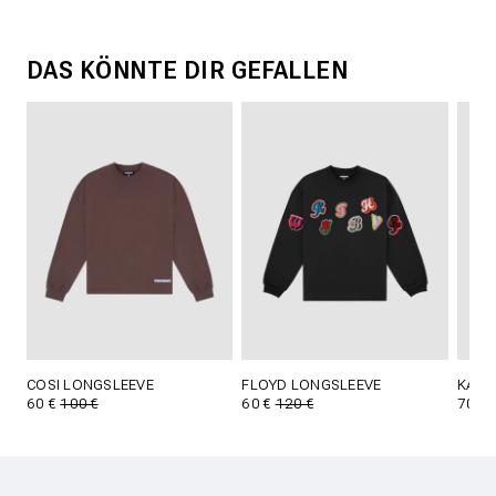
DAS KÖNNTE DIR GEFALLEN
COSI LONGSLEEVE
FLOYD LONGSLEEVE
KALL
60 €
100 €
60 €
120 €
70 €