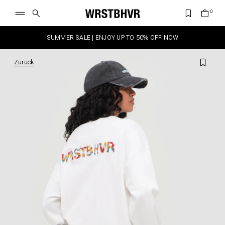
SUMMER SALE | ENJOY UP TO 50% OFF NOW
Zurück