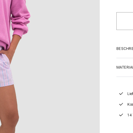
BESCHR
MATERIA
Lie
Kos
14 