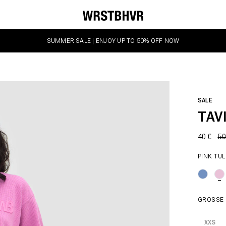
SUMMER SALE | ENJOY UP TO 50% OFF NOW
SALE
TAV
40 €
50
PINK TUL
GRÖSSE
XXS