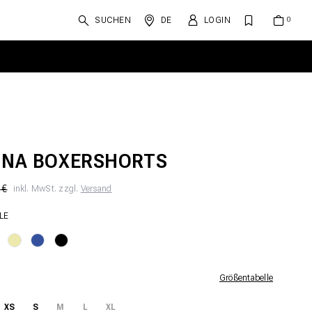
SUCHEN
DE
LOGIN
INA BOXERSHORTS
 €
inkl. MwSt. zzgl.
Versand
LE
Größentabelle
XS
S
M
L
XL