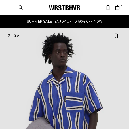
SUMMER SALE | ENJOY UP TO 50% OFF NOW
Zurück