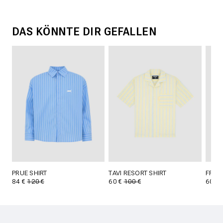
DAS KÖNNTE DIR GEFALLEN
PRUE SHIRT
TAVI RESORT SHIRT
FRED
84 €
120 €
60 €
100 €
60 €