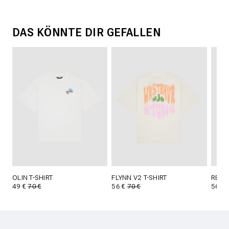
DAS KÖNNTE DIR GEFALLEN
OLIN T-SHIRT
FLYNN V2 T-SHIRT
REED 
49 €
70 €
56 €
70 €
56 €