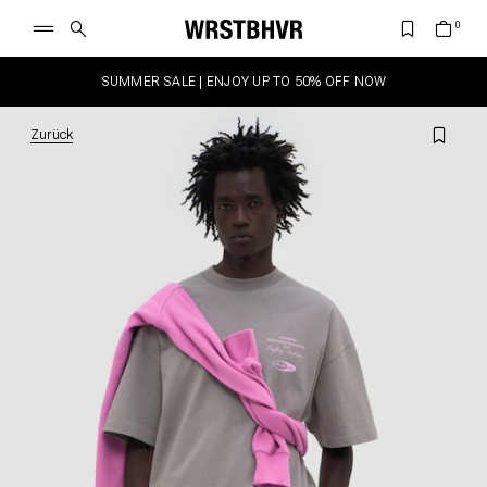
SUMMER SALE | ENJOY UP TO 50% OFF NOW
Zurück