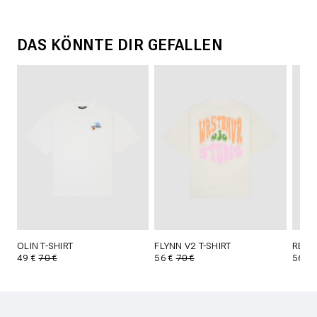
DAS KÖNNTE DIR GEFALLEN
OLIN T-SHIRT
FLYNN V2 T-SHIRT
REED 
49 €
70 €
56 €
70 €
56 €