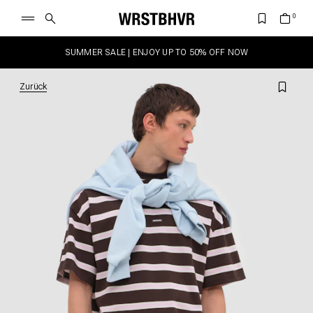
SUMMER SALE | ENJOY UP TO 50% OFF NOW
Zurück