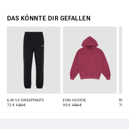
DAS KÖNNTE DIR GEFALLEN
ILAY V2 SWEATPANTS
EVIN HOODIE
REED
72 €
120 €
90 €
150 €
70 €