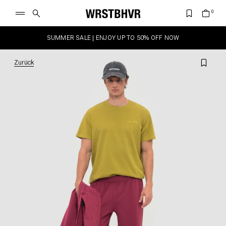
SUMMER SALE | ENJOY UP TO 50% OFF NOW
Zurück