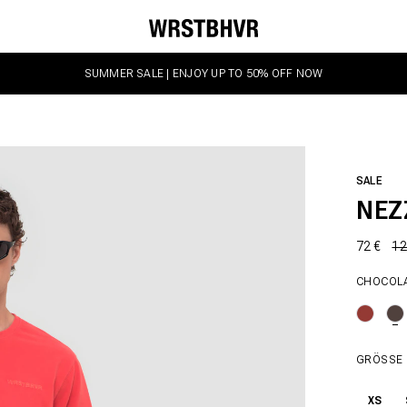
SUMMER SALE | ENJOY UP TO 50% OFF NOW
SALE
NEZ
72 €
12
CHOCOL
GRÖSSE
XS