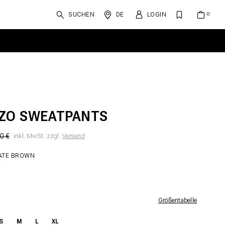
SUCHEN
DE
LOGIN
ZO SWEATPANTS
0 €
inkl. MwSt. zzgl.
Versand
ATE BROWN
Größentabelle
S
M
L
XL