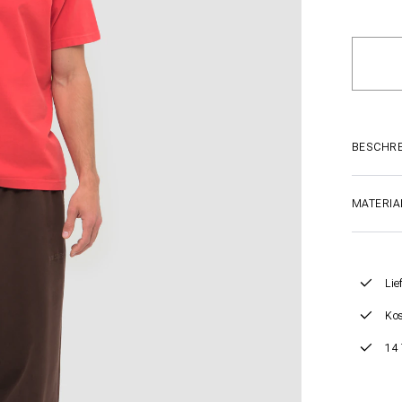
BESCHR
MATERIA
Lie
Kos
14 