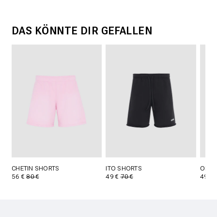
DAS KÖNNTE DIR GEFALLEN
CHETIN SHORTS
ITO SHORTS
OLIN 
56 €
80 €
49 €
70 €
49 €