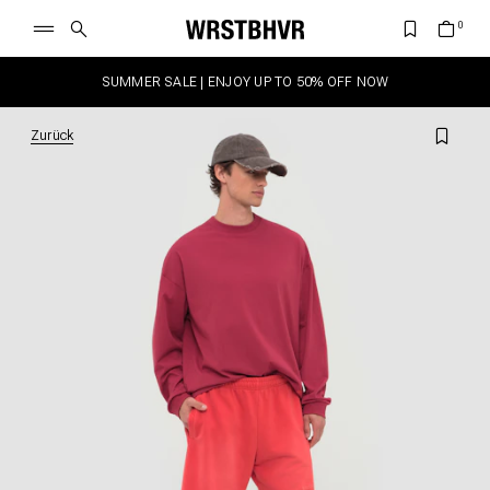
SUMMER SALE | ENJOY UP TO 50% OFF NOW
Zurück