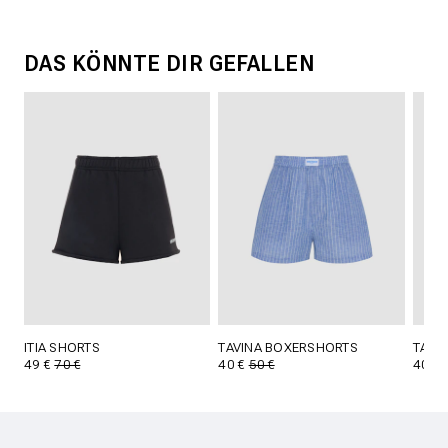
DAS KÖNNTE DIR GEFALLEN
ITIA SHORTS
TAVINA BOXERSHORTS
TAVI
49 €
70 €
40 €
50 €
40 €