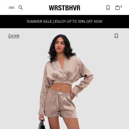
SUMMER SALE | ENJOY UP TO 50% OFF NOW
Zurück