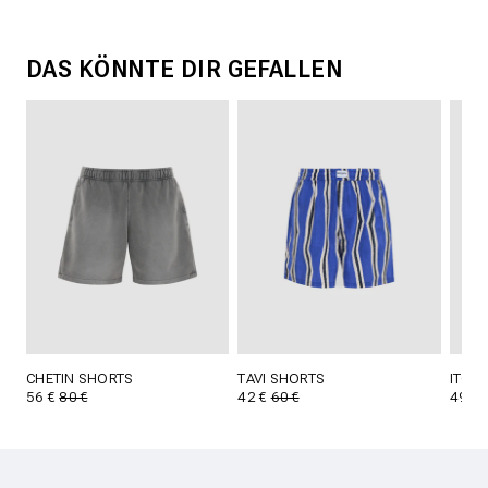
DAS KÖNNTE DIR GEFALLEN
CHETIN SHORTS
TAVI SHORTS
ITO 
56 €
80 €
42 €
60 €
49 €