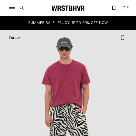
SUMMER SALE | ENJOY UP TO 50% OFF NOW
Zurück