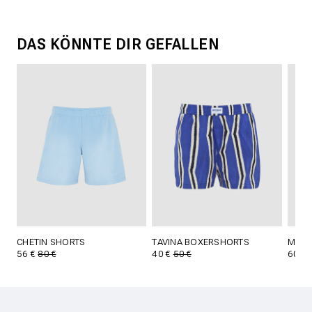
DAS KÖNNTE DIR GEFALLEN
CHETIN SHORTS
TAVINA BOXERSHORTS
MAES
56 €
80 €
40 €
50 €
60 €