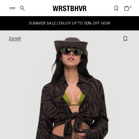
SUMMER SALE | ENJOY UP TO 50% OFF NOW
Zurück