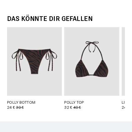
DAS KÖNNTE DIR GEFALLEN
POLLY BOTTOM
POLLY TOP
LILL
24 €
30 €
32 €
40 €
24 €