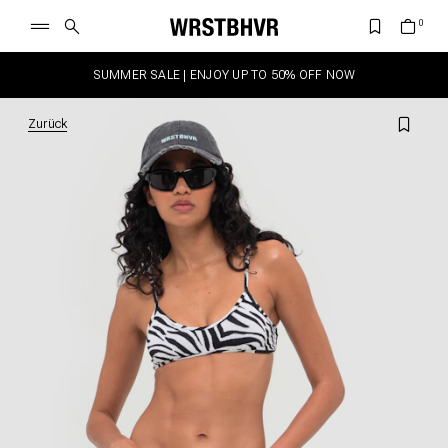
SUMMER SALE | ENJOY UP TO 50% OFF NOW
Zurück