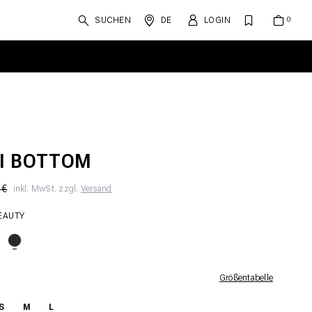
SUCHEN
DE
LOGIN
LI BOTTOM
 €
inkl. MwSt. zzgl.
Versand
EAUTY
Größentabelle
S
M
L