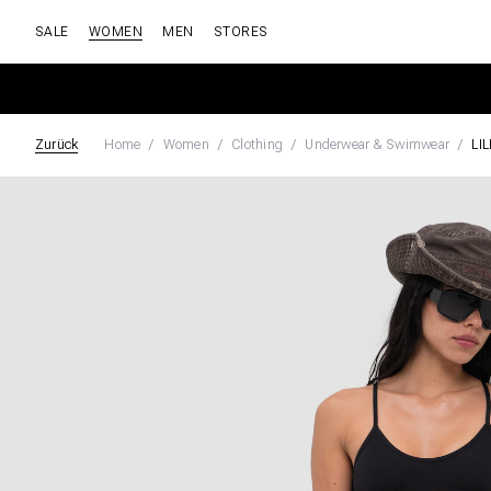
SALE
WOMEN
MEN
STORES
Zurück
Home
Women
Clothing
Underwear & Swimwear
LI