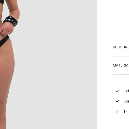
BESCHR
MATERIA
Lie
Kos
14 