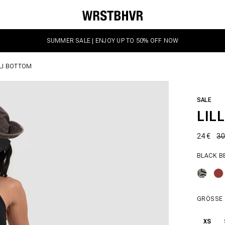
SUMMER SALE | ENJOY UP TO 50% OFF NOW
LLI BOTTOM
SALE
LIL
24 €
30
BLACK B
GRÖSSE
XS