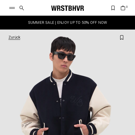
SUMMER SALE | ENJOY UP TO 50% OFF NOW
Zurück