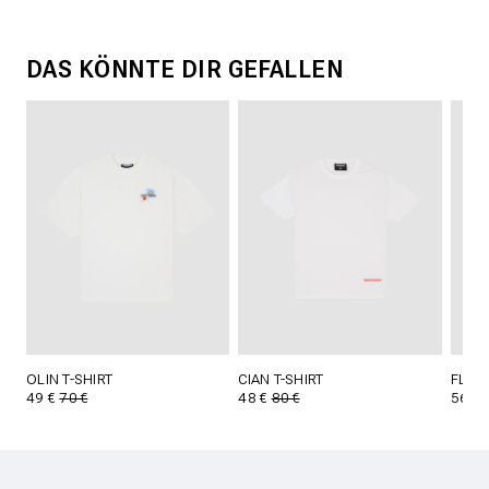
DAS KÖNNTE DIR GEFALLEN
OLIN T-SHIRT
CIAN T-SHIRT
FLYNN
49 €
70 €
48 €
80 €
56 €