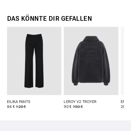
DAS KÖNNTE DIR GEFALLEN
EILIKA PANTS
LEROY V2 TROYER
ENJA
84 €
120 €
90 €
150 €
20 €