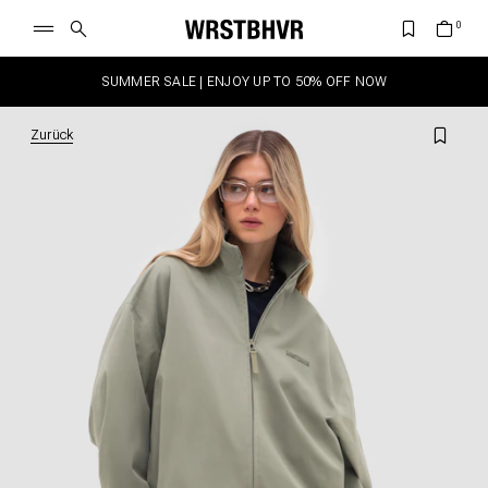
SUMMER SALE | ENJOY UP TO 50% OFF NOW
Zurück