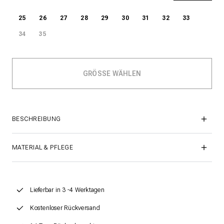
25
26
27
28
29
30
31
32
33
34
35
BESCHREIBUNG
MATERIAL & PFLEGE
Lieferbar in 3 -4 Werktagen
Kostenloser Rückversand