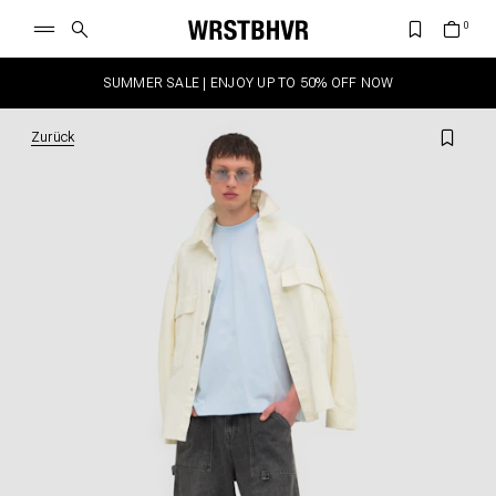
SUMMER SALE | ENJOY UP TO 50% OFF NOW
Zurück