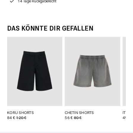
14 Tage Rückgaberecht
DAS KÖNNTE DIR GEFALLEN
KORU SHORTS
CHETIN SHORTS
ITO 
84 €
120 €
56 €
80 €
49 €