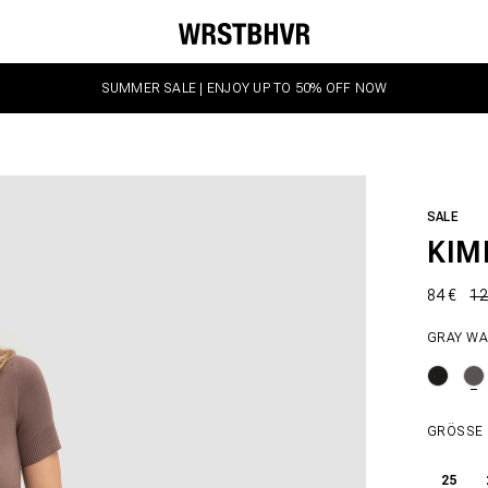
SUMMER SALE | ENJOY UP TO 50% OFF NOW
SALE
KIM
84 €
12
GRAY W
GRÖSSE
25