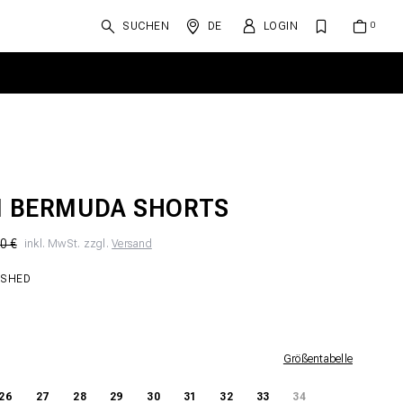
SUCHEN
DE
LOGIN
I BERMUDA SHORTS
0 €
inkl. MwSt. zzgl.
Versand
ASHED
Größentabelle
26
27
28
29
30
31
32
33
34