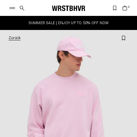
SUMMER SALE | ENJOY UP TO 50% OFF NOW
Zurück