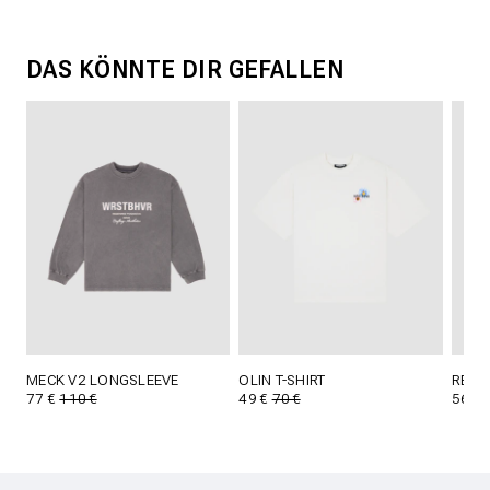
DAS KÖNNTE DIR GEFALLEN
MECK V2 LONGSLEEVE
OLIN T-SHIRT
REED 
77 €
110 €
49 €
70 €
56 €