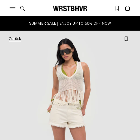
SUMMER SALE | ENJOY UP TO 50% OFF NOW
Zurück