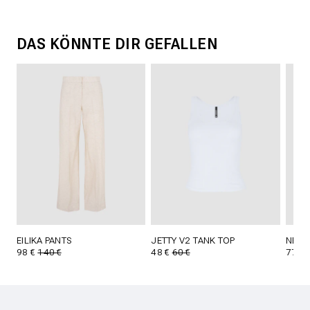
DAS KÖNNTE DIR GEFALLEN
EILIKA PANTS
JETTY V2 TANK TOP
NENI
98 €
140 €
48 €
60 €
77 €