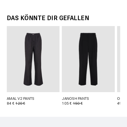
DAS KÖNNTE DIR GEFALLEN
AMAL V2 PANTS
JANOSH PANTS
OLIN 
84 €
120 €
105 €
150 €
49 €