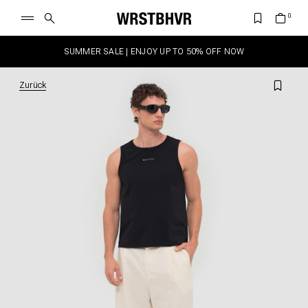
SUMMER SALE | ENJOY UP TO 50% OFF NOW
Zurück