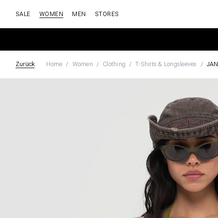
SALE
WOMEN
MEN
STORES
Zurück
Home
Women
Clothing
T-Shirts & Longsleeves
JAN