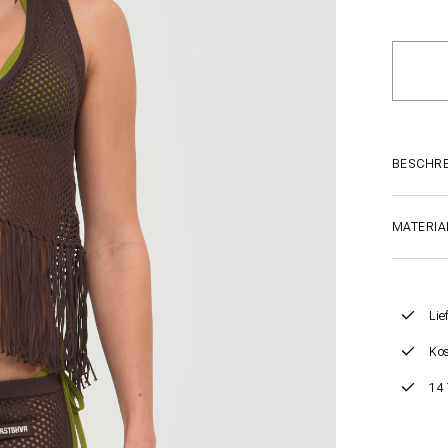
BESCHR
MATERIA
Lie
Kos
14 