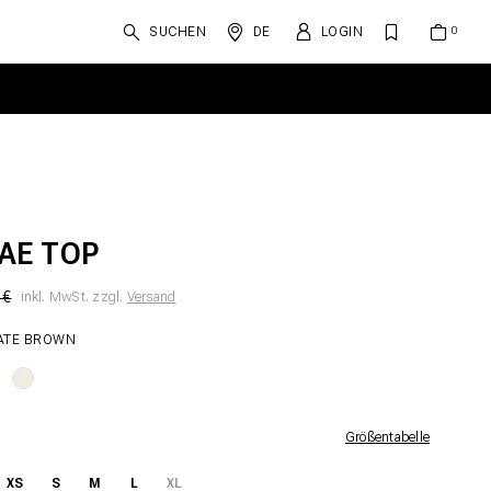
SUCHEN
DE
LOGIN
AE TOP
 €
inkl. MwSt. zzgl.
Versand
ATE BROWN
Größentabelle
XS
S
M
L
XL