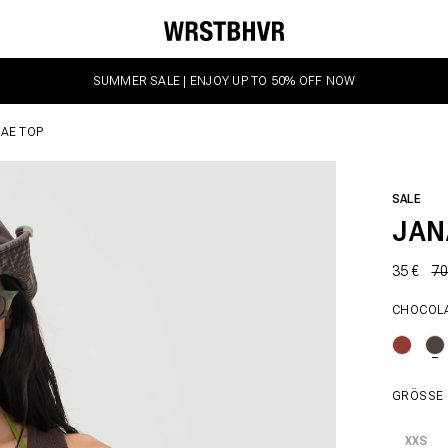
SUMMER SALE | ENJOY UP TO 50% OFF NOW
AE TOP
SALE
JAN
35 €
70
CHOCOL
GRÖSSE
XXS