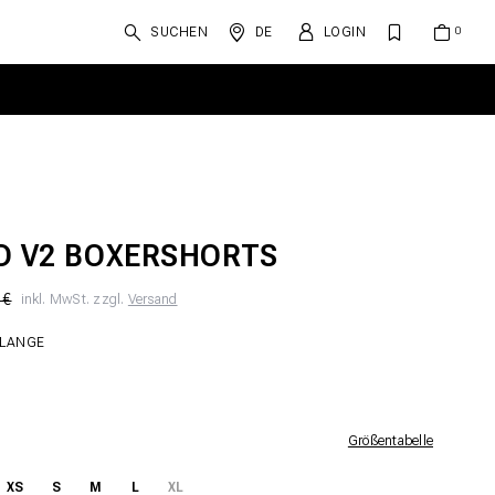
SUCHEN
DE
LOGIN
D V2 BOXERSHORTS
 €
inkl. MwSt. zzgl.
Versand
ELANGE
Größentabelle
XS
S
M
L
XL