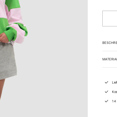
BESCHR
MATERIA
Lie
Kos
14 