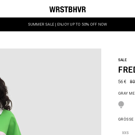
SUMMER SALE | ENJOY UP TO 50% OFF NOW
SALE
FRE
56 €
80
GRAY M
GRÖSSE
XXS