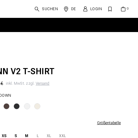
SUCHEN
DE
LOGIN
NN V2 T-SHIRT
 €
inkl. MwSt. zzgl.
Versand
 DOWN
Größentabelle
XS
S
M
L
XL
XXL