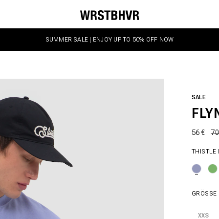
SUMMER SALE | ENJOY UP TO 50% OFF NOW
SALE
FLY
56 €
70
THISTLE
GRÖSSE
XXS