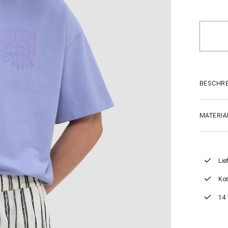
BESCHR
MATERIA
Lie
Kos
14 