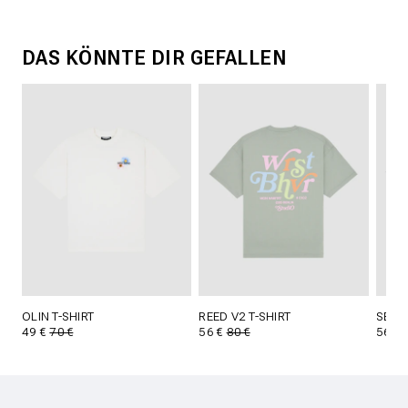
DAS KÖNNTE DIR GEFALLEN
OLIN T-SHIRT
REED V2 T-SHIRT
SERPA
49 €
70 €
56 €
80 €
56 €