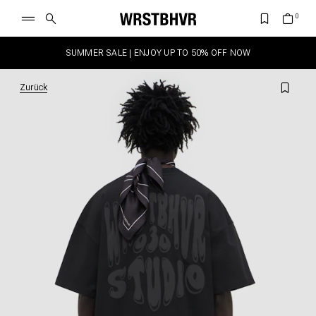
SUMMER SALE | ENJOY UP TO 50% OFF NOW
Zurück