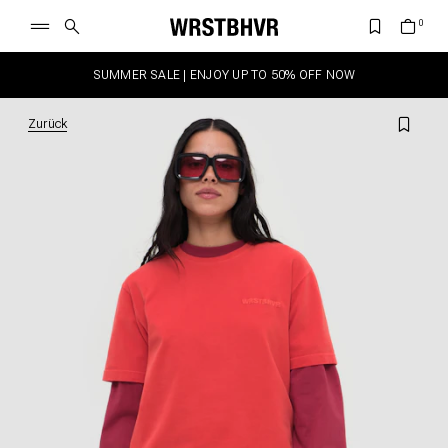
SUMMER SALE | ENJOY UP TO 50% OFF NOW
Zurück