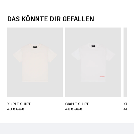
DAS KÖNNTE DIR GEFALLEN
XURI T-SHIRT
CIAN T-SHIRT
XURI 
48 €
80 €
48 €
80 €
48 €