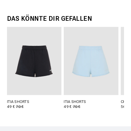
DAS KÖNNTE DIR GEFALLEN
ITIA SHORTS
ITIA SHORTS
CHET
49 €
70 €
49 €
70 €
56 €