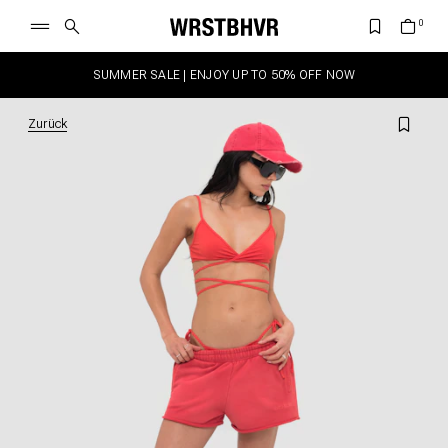
SUMMER SALE | ENJOY UP TO 50% OFF NOW
Zurück