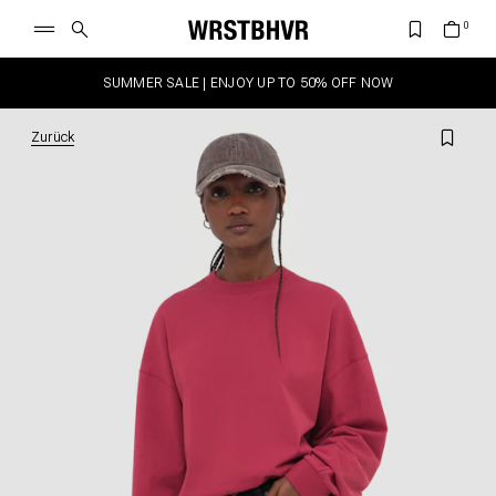
SUMMER SALE | ENJOY UP TO 50% OFF NOW
Zurück