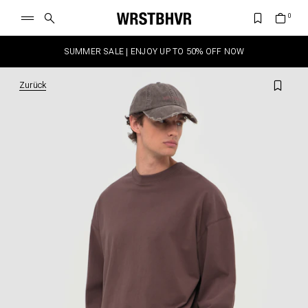
SUMMER SALE | ENJOY UP TO 50% OFF NOW
Zurück