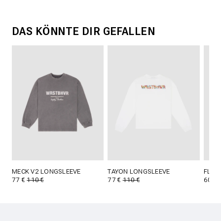
DAS KÖNNTE DIR GEFALLEN
MECK V2 LONGSLEEVE
TAYON LONGSLEEVE
FLOY
77 €
110 €
77 €
110 €
60 €