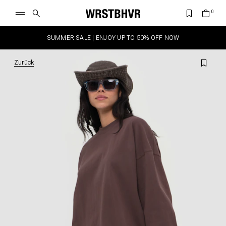
SUMMER SALE | ENJOY UP TO 50% OFF NOW
Zurück