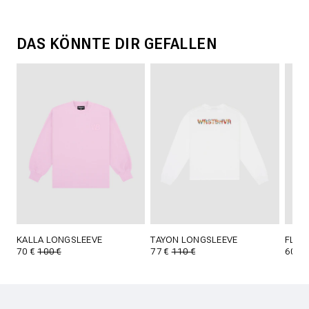
DAS KÖNNTE DIR GEFALLEN
KALLA LONGSLEEVE
TAYON LONGSLEEVE
FLOY
70 €
100 €
77 €
110 €
60 €