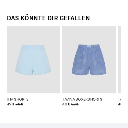
DAS KÖNNTE DIR GEFALLEN
ITIA SHORTS
TAVINA BOXERSHORTS
TAVI
49 €
70 €
40 €
50 €
40 €