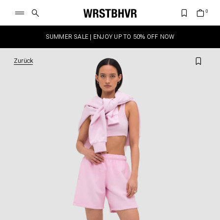
SUMMER SALE | ENJOY UP TO 50% OFF NOW
Zurück