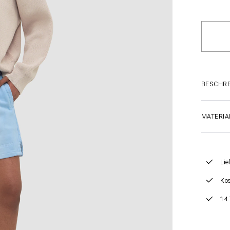
BESCHR
MATERIA
Lie
Kos
14 