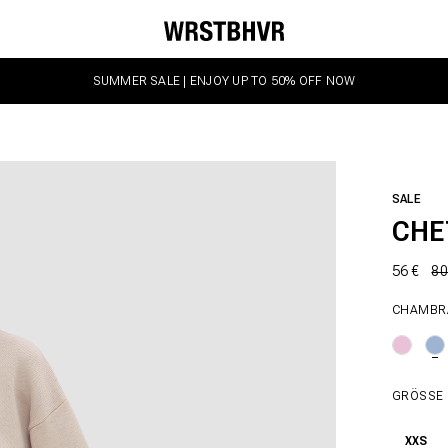
SUMMER SALE | ENJOY UP TO 50% OFF NOW
SALE
CHE
56 €
80
CHAMBR
GRÖSSE
XXS