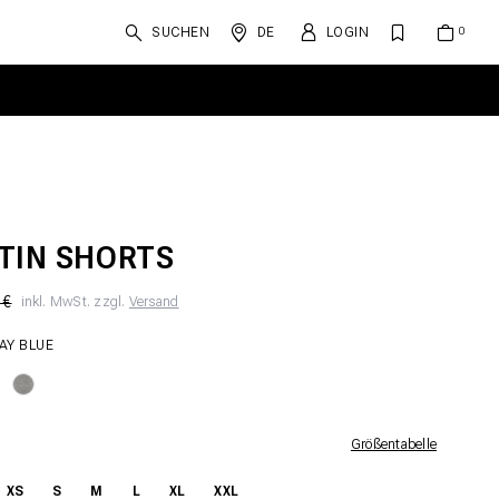
SUCHEN
DE
LOGIN
TIN SHORTS
 €
inkl. MwSt. zzgl.
Versand
AY BLUE
Größentabelle
XS
S
M
L
XL
XXL