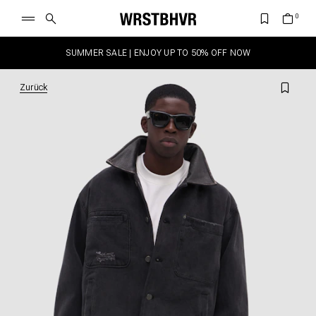
SUMMER SALE | ENJOY UP TO 50% OFF NOW
Zurück