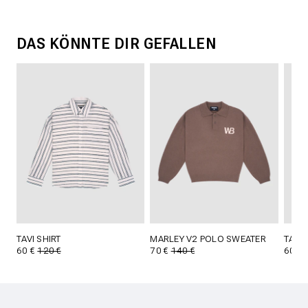
DAS KÖNNTE DIR GEFALLEN
TAVI SHIRT
MARLEY V2 POLO SWEATER
TAVI 
60 €
120 €
70 €
140 €
60 €