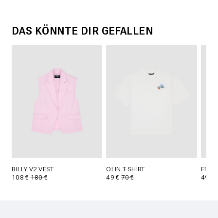
DAS KÖNNTE DIR GEFALLEN
BILLY V2 VEST
OLIN T-SHIRT
FRELL
108 €
180 €
49 €
70 €
49 €