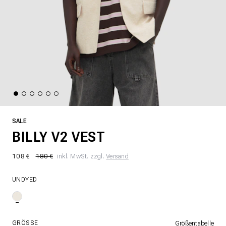
SALE
BILLY V2 VEST
108 €
180 €
inkl. MwSt. zzgl.
Versand
UNDYED
GRÖSSE
Größentabelle