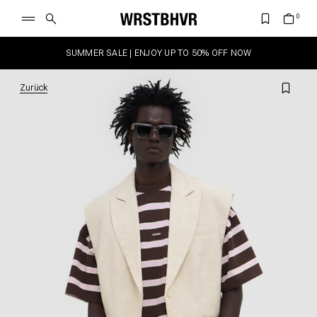
SUMMER SALE | ENJOY UP TO 50% OFF NOW
Zurück