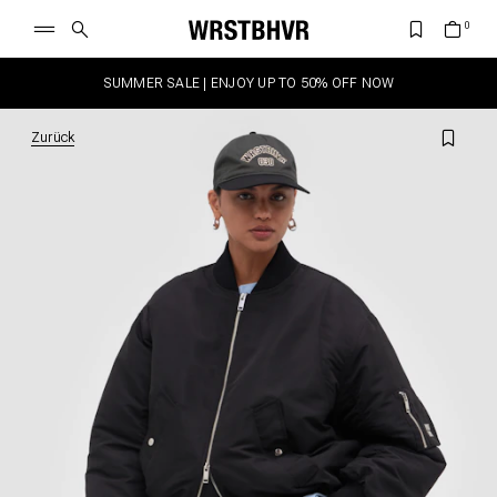
SUMMER SALE | ENJOY UP TO 50% OFF NOW
Zurück