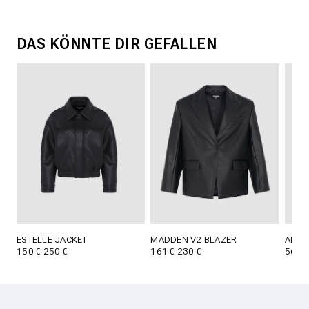
DAS KÖNNTE DIR GEFALLEN
ESTELLE JACKET
MADDEN V2 BLAZER
AMBE
150 €
250 €
161 €
230 €
56 €