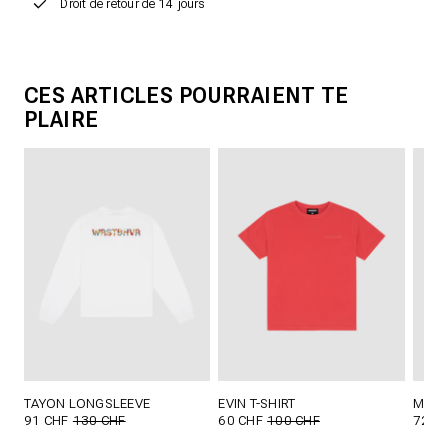
Droit de retour de 14 jours
CES ARTICLES POURRAIENT TE
PLAIRE
TAYON LONGSLEEVE
EVIN T-SHIRT
MIKO
91 CHF
130 CHF
60 CHF
100 CHF
72 C