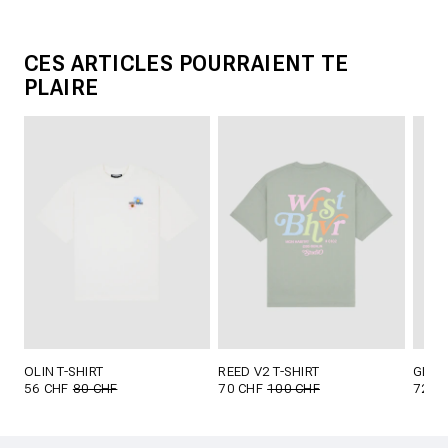
CES ARTICLES POURRAIENT TE
PLAIRE
OLIN T-SHIRT
REED V2 T-SHIRT
GLORI
56 CHF
80 CHF
70 CHF
100 CHF
72 C