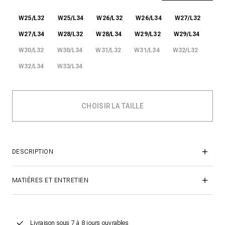
W25/L32
W25/L34
W26/L32
W26/L34
W27/L32
W27/L34
W28/L32
W28/L34
W29/L32
W29/L34
W30/L32
W30/L34
W31/L32
W31/L34
W32/L32
W32/L34
W33/L34
DESCRIPTION
MATIÈRES ET ENTRETIEN
Livraison sous 7 à 8 jours ouvrables