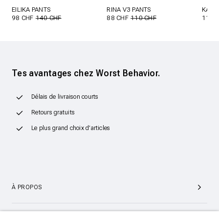
EILIKA PANTS
RINA V3 PANTS
KALIA
98 CHF
140 CHF
88 CHF
110 CHF
119 
Tes avantages chez Worst Behavior.
Délais de livraison courts
Retours gratuits
Le plus grand choix d’articles
À PROPOS
SERVICE ET SUPPORT CLIENTÈLE